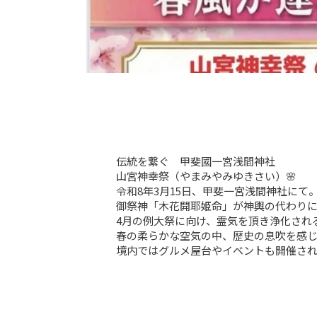
伝統を繋ぐ　甲斐國一宮浅間神社

山宮神幸祭（やまみやみゆきさい）🌸

令和8年3月15日、甲斐一宮浅間神社にて。
御祭神「木花開耶姫命」が神輿の代わりに
4月の例大祭に向け、霊気を頂き浄化され
春の柔らかな空気の中、歴史の息吹を感じ
境内ではグルメ屋台やイベントも開催さ