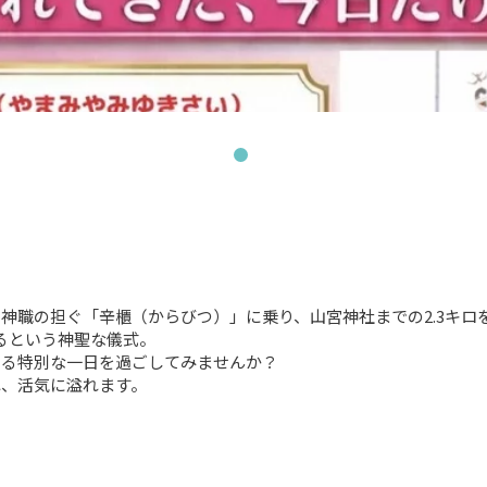


神職の担ぐ「辛櫃（からびつ）」に乗り、山宮神社までの2.3キロを
るという神聖な儀式。

る特別な一日を過ごしてみませんか？

れ、活気に溢れます。