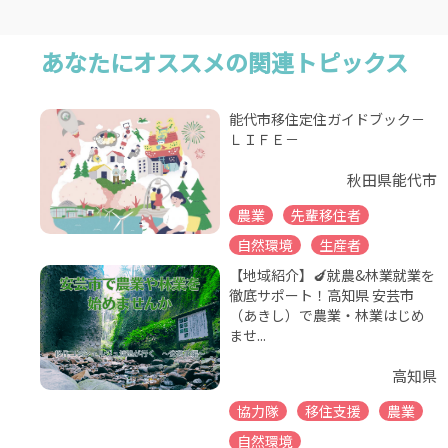
あなたにオススメの関連トピックス
能代市移住定住ガイドブック－
ＬＩＦＥ－
秋田県能代市
農業
先輩移住者
自然環境
生産者
【地域紹介】🍆就農&林業就業を
徹底サポート！高知県 安芸市
（あきし）で農業・林業はじめ
ませ...
高知県
協力隊
移住支援
農業
自然環境