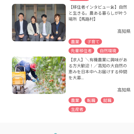
【移住者インタビュー🎤】自然
と生きる。農ある暮らしが叶う
場所【馬路村】
高知県
農業
子育て
先輩移住者
自然環境
【求人】＼有機農業に興味があ
る方大歓迎！／高知の大自然の
恵みを日本中へお届けする仲間
を大募...
高知県
農業
転職
就職
生産者