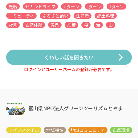
転職
セカンドライフ
Uターン
Iターン
Jターン
コミュニティ
ふるさと納税
生産者
郷土料理
夜景
自然体験
温泉
紅葉
桜
海
山
くわしい話を聞きたい
ログインとユーザーネームの登録が必要です。
富山県NPO法人グリーンツーリズムとやま