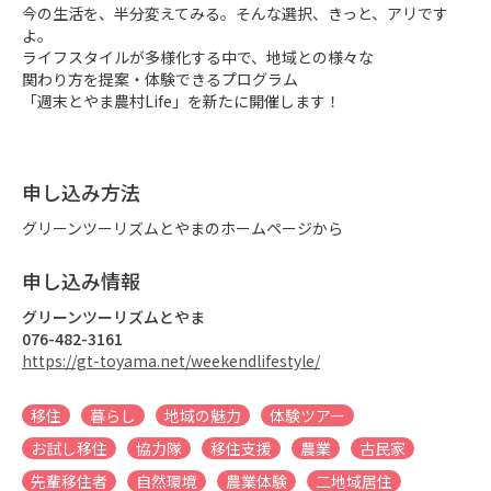
今の生活を、半分変えてみる。そんな選択、きっと、アリです
よ。

ライフスタイルが多様化する中で、地域との様々な

関わり方を提案・体験できるプログラム

「週末とやま農村Life」を新たに開催します！
申し込み方法
グリーンツーリズムとやまのホームページから
申し込み情報
グリーンツーリズムとやま
076-482-3161
https://gt-toyama.net/weekendlifestyle/
移住
暮らし
地域の魅力
体験ツアー
お試し移住
協力隊
移住支援
農業
古民家
先輩移住者
自然環境
農業体験
二地域居住