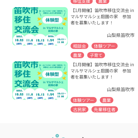
移住支援
農業
【1月開催】笛吹市移住交流会 in
マルサマルシェ庭園の家 参加
者を募集いたします！
山梨県笛吹市
相談会
体験ツアー
農業
子育て
【1月開催】笛吹市移住交流会 in
マルサマルシェ庭園の家 参加
者を募集いたします！
山梨県笛吹市
体験ツアー
農業
古民家
先輩移住者