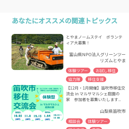
あなたにオススメの関連トピックス
とやまノームステイ ボランテ
ィア大募集！
富山県NPO法人グリーンツー
リズムとやま
体験ツアー
お試し移住
協力隊
移住支援
【12月・1月開催】笛吹市移住交
流会 in マルサマルシェ庭園の
家 参加者を募集いたします...
山梨県笛吹市
相談会
体験ツアー