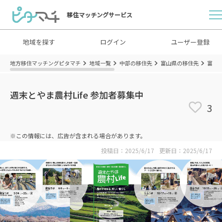
移住マッチングサービス
地域を探す
ログイン
ユーザー登録
地方移住マッチングピタマチ
地域一覧
中部の移住先
富山県の移住先
富山
週末とやま農村Life 参加者募集中
3
※この情報には、広告が含まれる場合があります。
投稿日：2025/6/17
更新日：2025/6/17