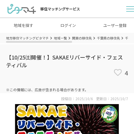
移住マッチングサービス
地域を探す
ログイン
ユーザー登録
地方移住マッチングピタマチ
地域一覧
関東の移住先
千葉県の移住先
千葉
【10/25㈯開催！】SAKAEリバーサイド・フェス
ティバル
4
※この情報には、広告が含まれる場合があります。
投稿日：2025/10/6
更新日：2025/10/7