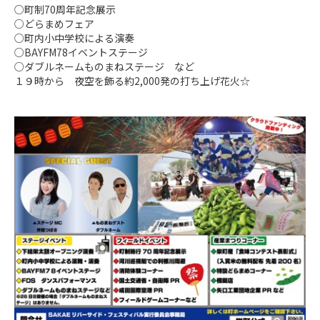
○町制70周年記念展示　

○どらまめフェア

○町内小中学校による演奏

○BAYFM78イベントステージ

○ダブルネームものまねステージ　など

１９時から　夜空を飾る約2,000発の打ち上げ花火☆