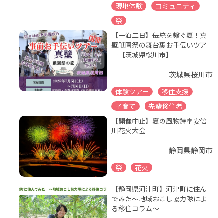
現地体験
コミュニティ
祭
【一泊二日】伝統を繋ぐ夏！真
壁祇園祭の舞台裏お手伝いツア
ー【茨城県桜川市】
茨城県桜川市
体験ツアー
移住支援
子育て
先輩移住者
【開催中止】夏の風物詩🎐安倍
川花火大会
静岡県静岡市
祭
花火
【静岡県河津町】河津町に住ん
でみた～地域おこし協力隊によ
る移住コラム～