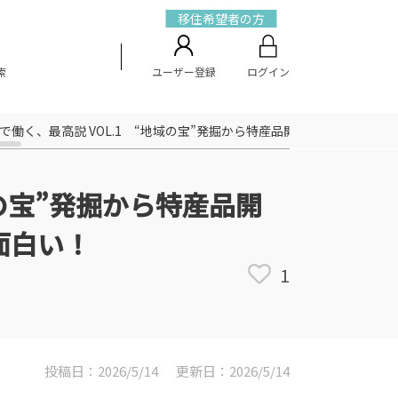
移住希望者の方
索
ユーザー登録
ログイン
知で働く、最高説 VOL.1 “地域の宝”発掘から特産品開発、まちづく
域の宝”発掘から特産品開
面白い！
1
投稿日：2026/5/14
更新日：2026/5/14