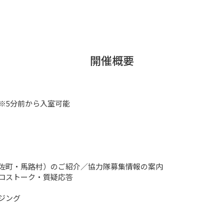
開催概要
　※5分前から入室可能

・中土佐町・馬路村）のご紹介／協力隊募集情報の案内

クロストーク・質疑応答

ジング
