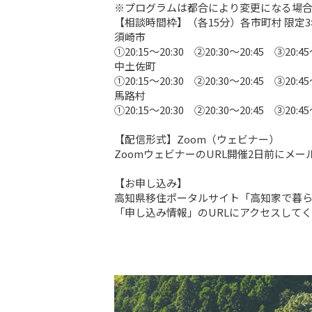
※プログラムは都合により変更になる場合
【相談時間枠】（各15分）各市町村 限定3
須崎市

①20:15～20:30　②20:30～20:45　③20:45～
中土佐町

①20:15～20:30　②20:30～20:45　③20:45～
馬路村

①20:15～20:30　②20:30～20:45　③20:45～
【配信形式】Zoom（ウェビナー）

ZoomウェビナーのURL開催2日前にメー
【お申し込み】

高知県移住ポータルサイト「高知家で暮ら
「申し込み情報」のURLにアクセスして