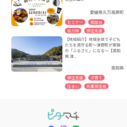
愛媛県久万高原町
セミナー
相談会
協力隊
移住支援
【地域紹介】地域全体で子ども
たちを見守る町～津野町が家族
の「ふるさと」になる～【高知
県 津...
高知県
移住支援
子育て
住まい
先輩移住者