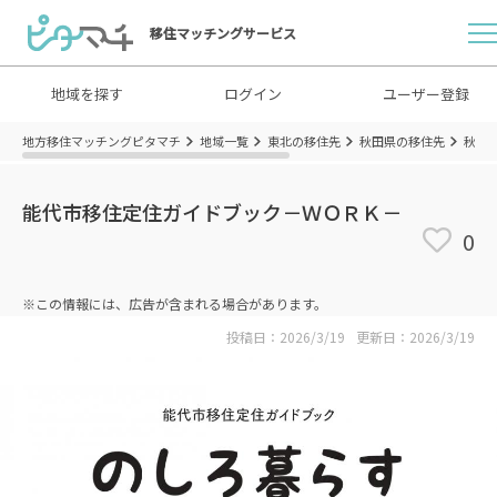
移住マッチングサービス
地域を探す
ログイン
ユーザー登録
地方移住マッチングピタマチ
地域一覧
東北の移住先
秋田県の移住先
秋田
能代市移住定住ガイドブック－ＷＯＲＫ－
0
※この情報には、広告が含まれる場合があります。
投稿日：2026/3/19
更新日：2026/3/19