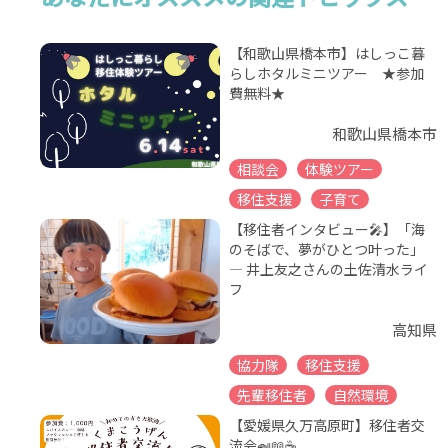
【和歌山県橋本市】はしっこ暮
らしホタルミニツアー ★参加
費無料★
和歌山県橋本市
相談会
体験ツアー
移住支援
子育て
【移住者インタビュー🎤】「海
のそばで、夢がひとつ叶った」
― 井上友之さんの土佐清水ライ
フ
高知県
協力隊
移住支援
先輩移住者
自然環境
【愛媛県久万高原町】移住者交
流会🍛📖☕