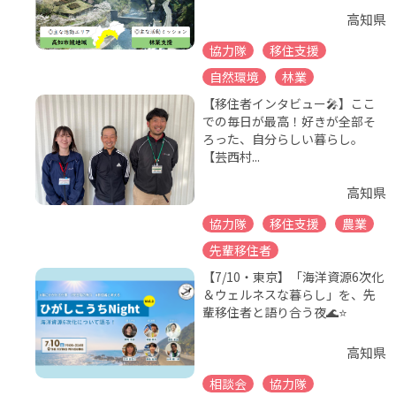
高知県
協力隊
移住支援
自然環境
林業
【移住者インタビュー🎤】ここ
での毎日が最高！好きが全部そ
ろった、自分らしい暮らし。
【芸西村...
高知県
協力隊
移住支援
農業
先輩移住者
【7/10・東京】「海洋資源6次化
＆ウェルネスな暮らし」を、先
輩移住者と語り合う夜🌊⭐
高知県
相談会
協力隊