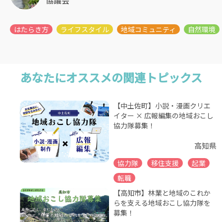
協議会
あなたにオススメの関連トピックス
【中土佐町】小説・漫画クリエ
イター × 広報編集の地域おこし
協力隊募集！
高知県
協力隊
移住支援
起業
転職
【高知市】林業と地域のこれか
らを支える地域おこし協力隊を
募集！