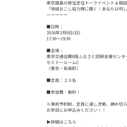
東京諸島の移住定住トークイベント＆相談
「地域おこし協力隊に聞く！あなたは何し
ーーーーー

■日時：

2026年3月8日(日)

17:30～19:30

■会場：

東京交通会館8階ふるさと回帰支援センター
セミナールームC

（東京・有楽町）

■定員：２０名

■参加費：無料！

※事前予約制、定員に達し次第、締め切ら
お早目にお申込みください！！
