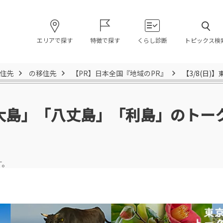
エリアで探す
特徴で探す
くらし診断
トピックス検
住先
の移住先
【PR】日本全国『地域のPR』
【3/8(日
島「大島」「八丈島」「利島」のト
す。