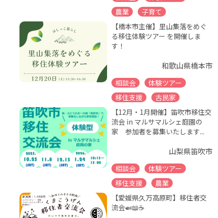
農業
子育て
【橋本市主催】里山集落をめぐ
る移住体験ツアー を開催しま
す！
和歌山県橋本市
相談会
体験ツアー
移住支援
古民家
【12月・1月開催】笛吹市移住交
流会 in マルサマルシェ庭園の
家 参加者を募集いたします...
山梨県笛吹市
相談会
体験ツアー
移住支援
農業
【愛媛県久万高原町】移住者交
流会🍛📖☕