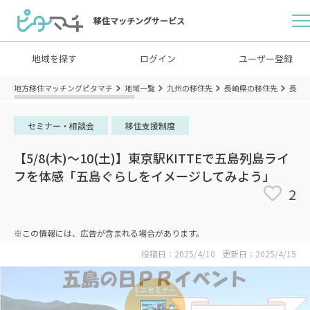
移住マッチングサービス
地域を探す
ログイン
ユーザー登録
地方移住マッチングピタマチ
地域一覧
九州の移住先
長崎県の移住先
長崎
セミナー・相談会
移住支援制度
【5/8(木)～10(土)】東京駅KITTEで五島列島ライ
フを体感「五島ぐらしをイメージしてみよう」
2
※この情報には、広告が含まれる場合があります。
投稿日：2025/4/10
更新日：2025/4/15