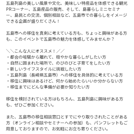
五島列島の美しい風景や文化、美味しい特産品を体感できる観光
PRコーナー、五島産品の販売、そして、島暮らしミニセミナ
ー、島民との交流、個別相談など、五島市での暮らしをイメージ
できる企画が盛りだくさん！

五島市への移住を真剣に考えている方も、ちょっと興味がある方
も、このイベントで五島市の魅力を体感してみませんか？

＼＼こんな人にオススメ！／／

・都会の喧騒から離れて、穏やかな暮らしがしたい方

・自然に囲まれた場所で、のびのびと子育てをしたい方

・新しいライフスタイルに挑戦したい方

・五島列島（長崎県五島市）への移住を具体的に考えている方

・移住に興味はあるけど、何から始めたらいいか分からない方

・移住までにどんな準備が必要か知りたい方

移住を検討されている方はもちろん、五島列島に興味がある方
も、ぜひご参加ください。

また、五島市の移住相談窓口とすでにやり取りされたことがある
方（オンライン相談やセミナーへの参加）も、パンフレットもご
用意しておりますので、お気軽にお立ち寄りください。
