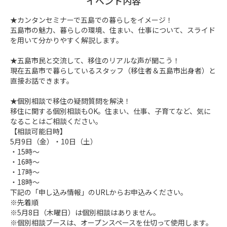
イベント内容
★カンタンセミナーで五島での暮らしをイメージ！

五島市の魅力、暮らしの環境、住まい、仕事について、スライド
を用いて分かりやすく解説します。

★五島市民と交流して、移住のリアルな声が聞こう！

現在五島市で暮らしているスタッフ（移住者＆五島市出身者）と
直接お話できます。

★個別相談で移住の疑問質問を解決！

移住に関する個別相談もOK。住まい、仕事、子育てなど、気に
なることはご相談ください。

【相談可能日時】

5月9日（金）・10日（土）

・15時～

・16時～

・17時～

・18時～

下記の「申し込み情報」のURLからお申込みください。

※先着順

※5月8日（木曜日）は個別相談はありません。

※個別相談ブースは、オープンスペースを仕切って使用します。