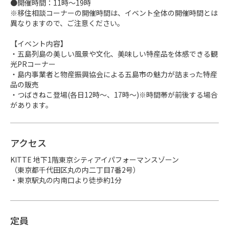
●開催時間：11時～19時

※移住相談コーナーの開催時間は、イベント全体の開催時間とは
異なりますので、ご注意ください。

【イベント内容】

・五島列島の美しい風景や文化、美味しい特産品を体感できる観
光PRコーナー

・島内事業者と物産振興協会による五島市の魅力が詰まった特産
品の販売

・つばきねこ登場(各日12時～、17時～)※時間帯が前後する場合
があります。
アクセス
KITTE 地下1階東京シティアイパフォーマンスゾーン

（東京都千代田区丸の内二丁目7番2号）

・東京駅丸の内南口より徒歩約1分
定員