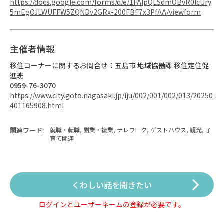
https://docs.google.com/forms/d/e/1FAIpQLSdmOBvR0lcUry
5mEgOJLWUFFW5ZQNDv2GRx-200FBF7x3PfAA/viewform
主催者情報
移住コーナーに関するお問合せ：五島市 地域協働課 移住定住促
進班
0959-76-3070
https://www.city.goto.nagasaki.jp/iju/002/001/002/013/20250
401165908.html
関連ワード:
就職・転職, 副業・複業, テレワーク, ゲストハウス, 観光, 子
育て関連
くわしい話を聞きたい
ログインとユーザーネームの登録が必要です。