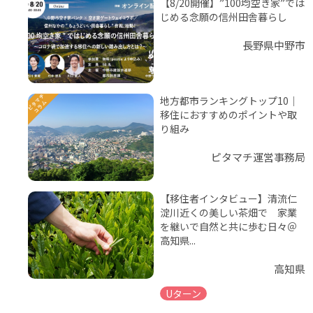
【8/20開催】”100均空き家”では
じめる念願の信州田舎暮らし
長野県中野市
地方都市ランキングトップ10｜
移住におすすめのポイントや取
り組み
ピタマチ運営事務局
【移住者インタビュー】清流仁
淀川近くの美しい茶畑で 家業
を継いで自然と共に歩む日々＠
高知県...
高知県
Uターン