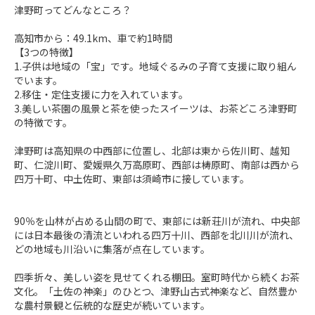
津野町ってどんなところ？

高知市から：49.1km、車で約1時間

【3つの特徴】

1.子供は地域の「宝」です。地域ぐるみの子育て支援に取り組ん
でいます。

2.移住・定住支援に力を入れています。

3.美しい茶園の風景と茶を使ったスイーツは、お茶どころ津野町
の特徴です。

津野町は高知県の中西部に位置し、北部は東から佐川町、越知
町、仁淀川町、愛媛県久万高原町、西部は梼原町、南部は西から
四万十町、中土佐町、東部は須崎市に接しています。

90％を山林が占める山間の町で、東部には新荘川が流れ、中央部
には日本最後の清流といわれる四万十川、西部を北川川が流れ、
どの地域も川沿いに集落が点在しています。

四季折々、美しい姿を見せてくれる棚田。室町時代から続くお茶
文化。「土佐の神楽」のひとつ、津野山古式神楽など、自然豊か
な農村景観と伝統的な歴史が続いています。
