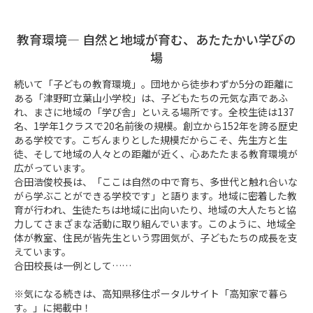
教育環境― 自然と地域が育む、あたたかい学びの
場
続いて「子どもの教育環境」。団地から徒歩わずか5分の距離に
ある「津野町立葉山小学校」は、子どもたちの元気な声であふ
れ、まさに地域の「学び舎」といえる場所です。全校生徒は137
名、1学年1クラスで20名前後の規模。創立から152年を誇る歴史
ある学校です。こぢんまりとした規模だからこそ、先生方と生
徒、そして地域の人々との距離が近く、心あたたまる教育環境が
広がっています。

合田浩俊校長は、「ここは自然の中で育ち、多世代と触れ合いな
がら学ぶことができる学校です」と語ります。地域に密着した教
育が行われ、生徒たちは地域に出向いたり、地域の大人たちと協
力してさまざまな活動に取り組んでいます。このように、地域全
体が教室、住民が皆先生という雰囲気が、子どもたちの成長を支
えています。

合田校長は一例として……

※気になる続きは、高知県移住ポータルサイト「高知家で暮ら
す。」に掲載中！
