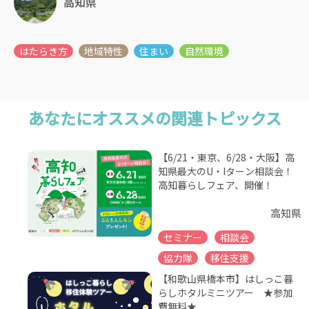
高知県
あなたにオススメの関連トピックス
【6/21・東京、6/28・大阪】高
知県最大のU・Iターン相談会！
高知暮らしフェア、開催！
高知県
セミナー
相談会
協力隊
移住支援
【和歌山県橋本市】はしっこ暮
らしホタルミニツアー ★参加
費無料★