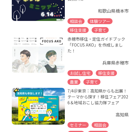
和歌山県橋本市
相談会
体験ツアー
移住支援
子育て
赤穂市移住・定住ガイドブック
「FOCUS AKO」を作成しまし
た！
兵庫県赤穂市
お試し住宅
移住支援
農業
子育て
7/4＠東京：高知県からも出展！
テーマから探す！移住フェア202
6＆地域おこし協力隊フェア
高知県
セミナー
相談会