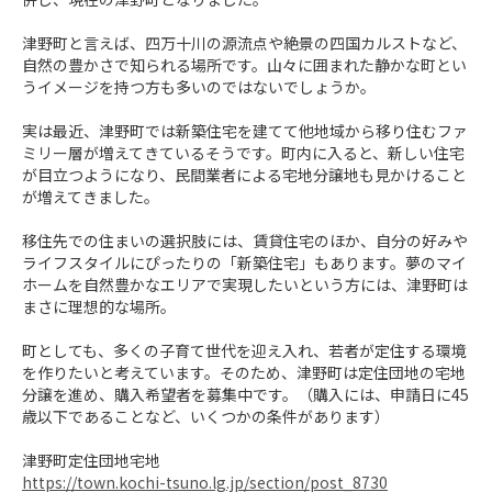
津野町と言えば、四万十川の源流点や絶景の四国カルストなど、
自然の豊かさで知られる場所です。山々に囲まれた静かな町とい
うイメージを持つ方も多いのではないでしょうか。

実は最近、津野町では新築住宅を建てて他地域から移り住むファ
ミリー層が増えてきているそうです。町内に入ると、新しい住宅
が目立つようになり、民間業者による宅地分譲地も見かけること
が増えてきました。

移住先での住まいの選択肢には、賃貸住宅のほか、自分の好みや
ライフスタイルにぴったりの「新築住宅」もあります。夢のマイ
ホームを自然豊かなエリアで実現したいという方には、津野町は
まさに理想的な場所。

町としても、多くの子育て世代を迎え入れ、若者が定住する環境
を作りたいと考えています。そのため、津野町は定住団地の宅地
分譲を進め、購入希望者を募集中です。（購入には、申請日に45
歳以下であることなど、いくつかの条件があります）

https://town.kochi-tsuno.lg.jp/section/post_8730