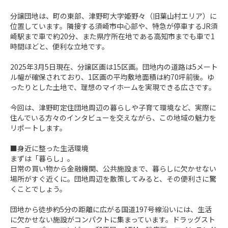
分譲団地は、町の東部、津野町大字姫野々（旧葉山村エリア）に
位置しています。隣接する須崎市中心部や、特急が停車するJR須
崎駅まで車で約20分、また県庁所在地である高知市までも車で1
時間ほどと、便利な立地です。

2025年3月5日現在、分譲区画は15区画。団地内の道路は5メート
ル幅が確保されており、1区画の平均敷地面積は約70坪前後。ゆ
ったりとした土地で、理想のマイホームを実現できる広さです。

今回は、津野町定住団地周辺の暮らしや子育て環境など、実際に
住んでいる方々のインタビューを交えながら、この地域の魅力を
リポートします。

■身近に整った生活環境

まずは「暮らし」。

日常の買い物から金融機関、公共施設まで、暮らしに欠かせない
場所がすぐ近くに。団地周辺を散策してみると、その便利さに驚
くことでしょう。

団地から徒歩約5分の距離に広がる国道197号線沿いには、生活
に欠かせない施設がコンパクトに集まっています。ドラッグスト