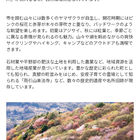
市を囲む山々には数多くのヤマザクラが自生し、開花時期にはピ
ンクの桜花と赤芽が木々の芽吹きと重なり、パッチワークのよう
な眺望を楽しめます。初夏はアジサイ、秋には紅葉と、季節ごと
に異なる表情が見られるのも魅力。山々や湖を眺めながらの爽快
サイクリングやハイキング、キャンプなどのアウトドアも満喫で
きます。

石材業や平野部の肥沃な土地を利用した農業など、地域資源を活
用した地場産業が息づいています。豊かな歴史に彩られた町とし
ても知られ、真壁の町並みをはじめ、安産子育ての霊場として知
られる「雨引山楽法寺」など、数々の歴史的遺産や名所旧跡が現
存しています。