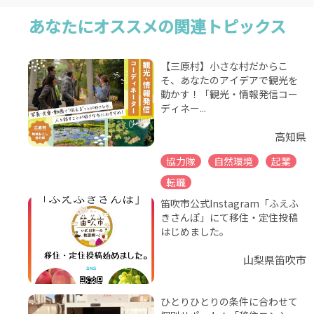
あなたにオススメの関連トピックス
【三原村】小さな村だからこ
そ、あなたのアイデアで観光を
動かす！「観光・情報発信コー
ディネー...
高知県
協力隊
自然環境
起業
転職
笛吹市公式Instagram「ふえふ
きさんぽ」にて移住・定住投稿
はじめました。
山梨県笛吹市
ひとりひとりの条件に合わせて