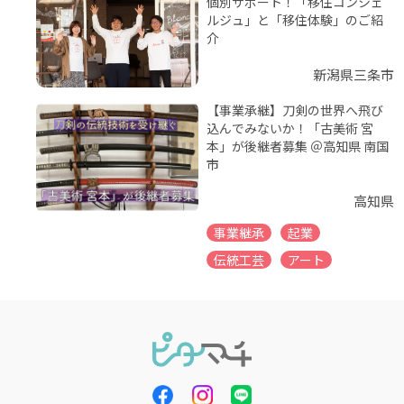
個別サポート！「移住コンシェ
ルジュ」と「移住体験」のご紹
介
新潟県三条市
【事業承継】刀剣の世界へ飛び
込んでみないか！「古美術 宮
本」が後継者募集 ＠高知県 南国
市
高知県
事業継承
起業
伝統工芸
アート