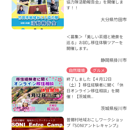
協力隊活動報告会」を開催しま
す！！
大分県竹田市
＜募集＞「美しい茶畑と絶景を
巡る」お試し移住体験ツアーを
開催します。
静岡県掛川市
自然環境
グルメ
終了しました【４月12日
（土）】移住経験者に聞く「休
日オンライン移住相談」を開
催！【茨城県...
茨城県桜川市
曽爾村地域おこしワークショッ
プ『SONIアントレキャンプ』