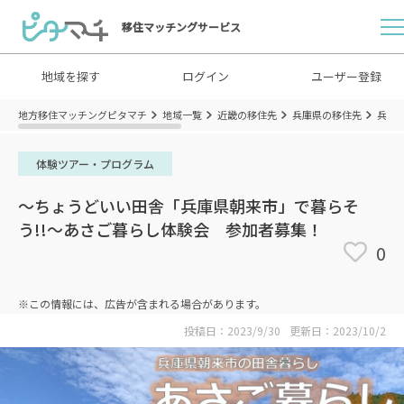
移住マッチングサービス
地域を探す
ログイン
ユーザー登録
地方移住マッチングピタマチ
地域一覧
近畿の移住先
兵庫県の移住先
兵庫
体験ツアー・プログラム
～ちょうどいい田舎「兵庫県朝来市」で暮らそ
う!!～あさご暮らし体験会 参加者募集！
0
※この情報には、広告が含まれる場合があります。
投稿日：2023/9/30
更新日：2023/10/2