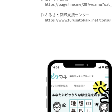
https://page.line.me/287wuzmu?oat
▷ふるさと回帰支援センター

https://www.furusatokaiki.net/consul