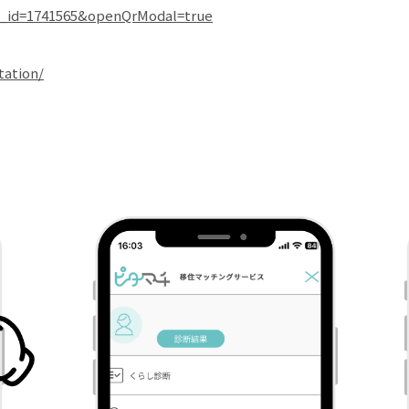
__id=1741565&openQrModal=true
tation/