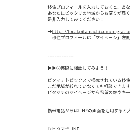
移住プロフィールを入力しておくと、あな
あなたにピッタリの地域からお便りが届く
是非入力してみてください！

➡
https://local.pitamachi.com/migratio
　移住プロフィールは「マイページ」左側
---------------

▶▶②実際に相談してみよう！

ピタマチトピックスで掲載されている移住
まだ地域が絞れていなくても相談できます
ピタマチのマイページから希望の軸やキー
携帯電話からはLINEの画面を活用すると大
▷ピタマチLINE
