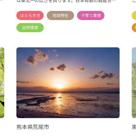
港
は東北一の広さを誇ります。日本有数の穀倉世帯
であり、ユネ
熊本県荒尾市