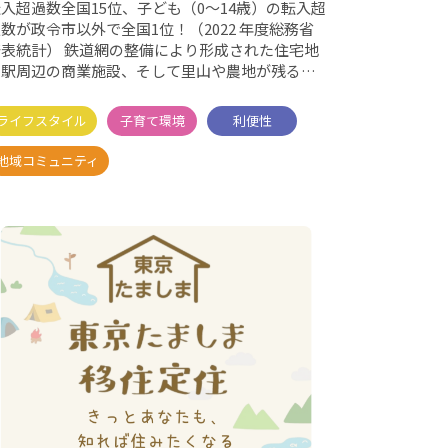
入超過数全国15位、子ども（0～14歳）の転入超
数が政令市以外で全国1位！（2022 年度総務省
） 鉄道網の整備により形成された住宅地
や駅周辺の商業施設、そして里山や農地が残る風
景と