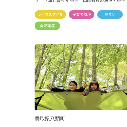
す。 「海と暮らす 香住」山陰有数の漁港・香住
をもち、香住ガニ等
鳥取県八頭町