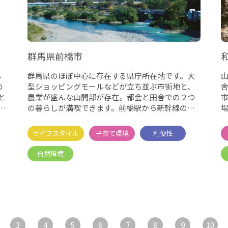
群馬県前橋市
ち
群馬県のほぼ中心に存在する県庁所在地です。大
の
型ショッピングモールなどが立ち並ぶ市街地と、
と
農業が盛んな山間部が存在。都会と田舎での２つ
始
の暮らしが満喫できます。前橋駅から新幹線の通
る高崎駅までは電車で１５
3
4
5
6
7
8
9
10