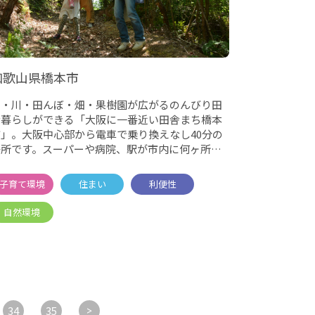
和歌山県橋本市
山・川・田んぼ・畑・果樹園が広がるのんびり田
舎暮らしができる「大阪に一番近い田舎まち橋本
市」。大阪中心部から電車で乗り換えなし40分の
場所です。スーパーや病院、駅が市内に何ヶ所も
あり、緑が広がる田舎だ
34
35