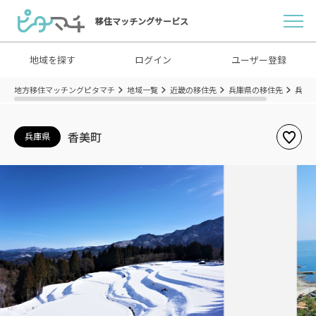
移住マッチングサービス
地域を探す
ログイン
ユーザー登録
地方移住マッチングピタマチ
地域一覧
近畿の移住先
兵庫県の移住先
兵庫
香美町
兵庫県