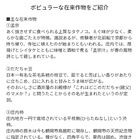
ポピュラーな在来作物をご紹介
■主な在来作物

①孟宗

あく抜きせずに食べられる上質なタケノコ。えぐ味が少なく、柔
らかな歯ごたえが特徴。諸説あるが、修験者が北前船で京都から
持ち帰り、寺社に植えたのが始まりともいわれる。庄内では、厚
揚げとシイタケとともに味噌と酒粕で煮る「孟宗汁」が春の風物
詩として親しまれている。

②だだちゃ豆

日本一有名な茶毛系統の枝豆で、茹でると芳ばしい香りがあたり
に立ちこめ、口に入れると甘みとうま味が広がる。

そのおいしさに酒井藩のお殿様が「これはどこのだだちゃ(親父)
のマメか？」と問うたことからその名が生まれたというのが定
説。

③庄内柿

庄内地方一円で栽培されている平核無(ひらたねなし)という渋
柿。

庄内柿の原木は今も鶴岡市鳥居町に現存し、鶴岡市の天然記念物
に指定されている。種がなく、四角平らで、果肉は固め。渋抜き