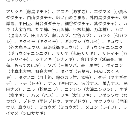
アサツキ（藤島キモト）、アズキ（あずき）、エダマメ（小真木
ダダチャ、白山ダダチャ、峠ノ山のきまめ、外内島ダダチャ、彼
岸青、平田豆、舞台ダダチャ、細谷ダダチャ、紫ダダチャ）、カ
キ（大宝寺柿、たて柿、伝九郎柿、平核無柿、万年橋）、カブ
（温海カブ、田川カブ、藤沢カブ、宝谷カブ）、カラシ（和ガラ
シ）、キクイモ（キクイモ）、ギボウシ（ウルイ）、キュウリ
（外内島キュウリ、與治兵衛キュウリ）、ギョウジャニンニク
（ギョウジャニンニク）、ササゲ（赤飯ササギ）、サトイモ（カ
ラトリイモ）、シナノキ（シナノキ）、食用ギク（延命楽、黄
菊、もってのほか）、ソバ（三角ソバ、最上早生）、ダイコン
（小真木大根、野良大根）、ダイズ（五葉豆、田んぼのくろ
豆）、タケノコ（月山筍、鈴のカラ竹、孟宗）、タデ（ヤナギタ
デ）、トチ（トチ）、ナス（沖田ナス、波渡ナス、萬吉ナス、民
田ナス）、ニラ（松尾ニラ）、ニンジン（大滝ニンジン）、ネギ
（櫓ネギ）、ハス（ハス）、フキ（友江フキ）、フダンソウ（な
つな）、ブドウ（甲州ブドウ、ヤマブドウ）、マクワウリ（早田
ウリ、真ウリ）、ミョウガ（ミョウガ）、メロン（ライフ）、ラ
イマメ（シロササギ）