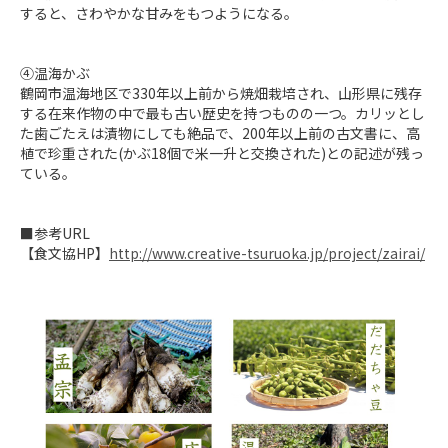
すると、さわやかな甘みをもつようになる。

④温海かぶ

鶴岡市温海地区で330年以上前から焼畑栽培され、山形県に残存
する在来作物の中で最も古い歴史を持つものの一つ。カリッとし
た歯ごたえは漬物にしても絶品で、200年以上前の古文書に、高
植で珍重された(かぶ18個で米一升と交換された)との記述が残っ
ている。

■参考URL

【食文協HP】
http://www.creative-tsuruoka.jp/project/zairai/