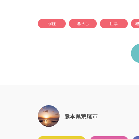
移住
暮らし
仕事
地
熊本県荒尾市