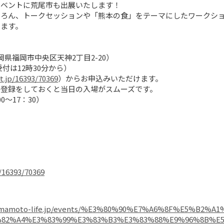
ベントに荒尾市も出展いたします！

ろん、トークセッションや「熊本の食」をテーマにしたワークショ
ます。

福岡市中央区天神2丁目2-20）

付は12時30分から）

t.jp/16393/70369
）からお申込みいただけます。

登録をしておくと当日の入場がスムーズです。

～17：30）

p/16393/70369
kumamoto-life.jp/events/%E3%80%90%E7%A6%8F%E5%B2
82%A4%E3%83%99%E3%83%B3%E3%83%88%E9%96%8B%E