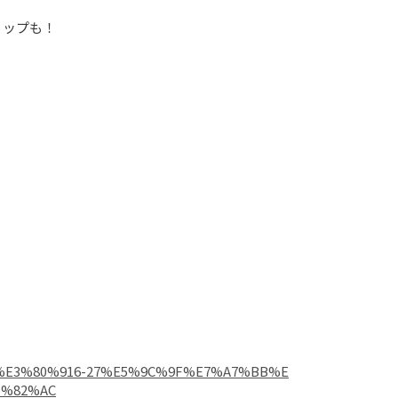
ップも！

%A1%E3%80%916-27%E5%9C%9F%E7%A7%BB%E
5%82%AC