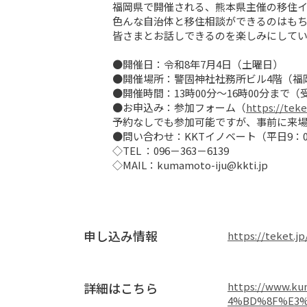
福岡県で開催される、熊本県主催の移住イ
色んな自治体と移住相談ができるのはもち
皆さまとお話しできるのを楽しみにしてい
●開催日：令和8年7月4日（土曜日）

●開催場所：警固神社社務所ビル4階（福岡県
●開催時間：13時00分～16時00分まで（受
●お申込み：参加フォーム（
https://teke
予約なしでも参加可能ですが、事前に来場
●問い合わせ：KKTイノベート（平日9：00
◇TEL ：096－363－6139

◇MAIL：kumamoto-iju@kkti.jp
申し込み情報
https://teket.j
詳細はこちら
https://www.
4%BD%8F%E3%