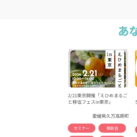
あ
2/21東京開催「えひめまるご
と移住フェスin東京」
愛媛県久万高原町
セミナー
相談会