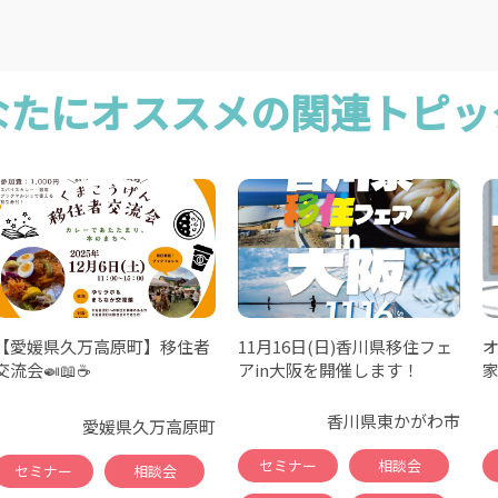
なたにオススメの関連トピッ
【愛媛県久万高原町】移住者
11月16日(日)香川県移住フェ
交流会🍛📖☕
アin大阪を開催します！
香川県東かがわ市
愛媛県久万高原町
セミナー
相談会
セミナー
相談会