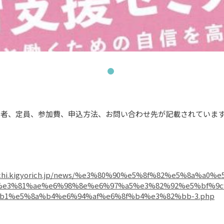
象者、定員、参加費、申込方法、お問い合わせ先が記載されていま
machi.kigyorich.jp/news/%e3%80%90%e5%8f%82%e5%8a%
%e3%81%ae%e6%98%8e%e6%97%a5%e3%82%92%e5%bf%9
b1%e5%8a%b4%e6%94%af%e6%8f%b4%e3%82%bb-3.php