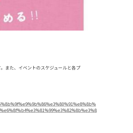
す。また、イベントのスケジュールと各プ
a0%e5%8b%9f%e9%9b%86%e3%80%91%e8%8b%
c%e6%8f%b4%e3%81%99%e3%82%8b%e3%8