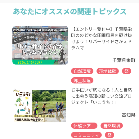
あなたにオススメの関連トピックス
【エントリー受付中】千葉県栄
町ののどかな田園風景を駆け抜
けよう！リバーサイドさかえド
ラムマ...
千葉県栄町
自然環境
現地体験
祭
郷土料理
お手伝いが旅になる！人と自然
に出会う高知の新しい交流プロ
ジェクト「いこうち！」
高知県
体験ツアー
自然環境
コミュニティ
祭