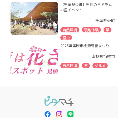
【千葉県栄町】県民の日ドラム
の里イベント
千葉県栄町
自然環境
現地体験
祭
歴史
2026年笛吹市桃源郷春まつり
山梨県笛吹市
自然環境
祭
グルメ