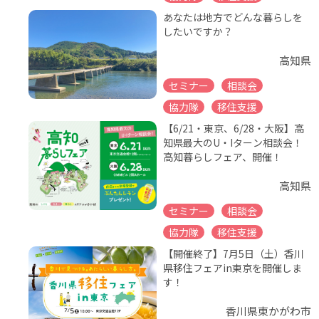
あなたは地方でどんな暮らしを
したいですか？
高知県
セミナー
相談会
協力隊
移住支援
【6/21・東京、6/28・大阪】高
知県最大のU・Iターン相談会！
高知暮らしフェア、開催！
高知県
セミナー
相談会
協力隊
移住支援
【開催終了】7月5日（土）香川
県移住フェアin東京を開催しま
す！
香川県東かがわ市