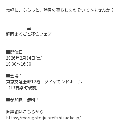
気軽に、ふらっと、静岡の暮らしをのぞいてみませんか？

ーーーーー🗻

静岡まるごと移住フェア

ーーーーー

■開催日：

2026年2月14日(土)

10:30～16:30

■会場：

東京交通会館12階　ダイヤモンドホール

（JR有楽町駅前）

■参加費：無料！

https://marugotoiju.pref.shizuoka.jp/