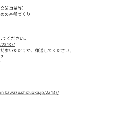


流事業等） 

の基盤づくり 

てください。

/23437/
持参いただくか、郵送してください。

2

て
n.kawazu.shizuoka.jp/23437/