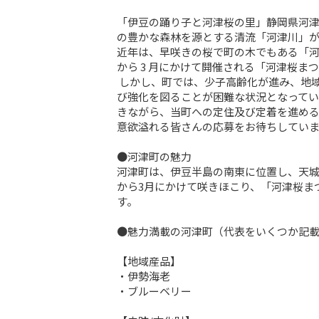
「伊豆の踊り子と河津桜の里」静岡県河津
の豊かな森林を源とする清流「河津川」が
近年は、早咲きの桜で町の木でもある「河津
から 3 月にかけて開催される「河津桜ま
 しかし、町では、少子高齢化が進み、地域を支える担い手が不足し、地域力の維持及

び強化を図ることが困難な状況となってい
きながら、当町への定住及び定着を進め
意欲溢れる皆さんの応募をお待ちしていま
●河津町の魅力

河津町は、伊豆半島の南東に位置し、天城
から3月にかけて咲きほこり、「河津桜ま
す。

●魅力満載の河津町（代表をいくつか記載
【地域産品】

・伊勢海老

・ブルーベリー
