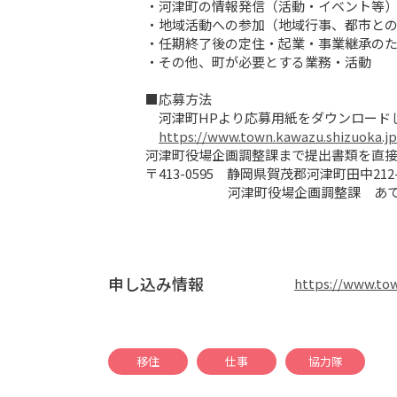
・河津町の情報発信（活動・イベント等） 
・地域活動への参加（地域行事、都市との交
・任期終了後の定住・起業・事業継承のため
・その他、町が必要とする業務・活動

■応募方法

　河津町HPより応募用紙をダウンロードし
https://www.town.kawazu.shizuoka.jp
河津町役場企画調整課まで提出書類を直接
〒413-0595　静岡県賀茂郡河津町田中212-
　　　　　　 河津町役場企画調整課　あ
申し込み情報
https://www.tow
移住
仕事
協力隊