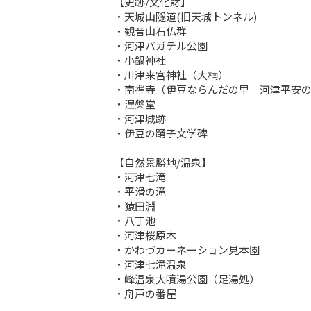
【史跡/文化財】

・天城山隧道(旧天城トンネル)

・観音山石仏群

・河津バガテル公園

・小鍋神社

・川津来宮神社（大楠）

・南禅寺（伊豆ならんだの里　河津平安の
・涅槃堂

・河津城跡

・伊豆の踊子文学碑

【自然景勝地/温泉】

・河津七滝

・平滑の滝

・猿田淵

・八丁池

・河津桜原木

・かわづカーネーション見本園

・河津七滝温泉

・峰温泉大噴湯公園（足湯処）

・舟戸の番屋
