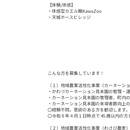
【体験/体感】

・体感型カエル館KawaZoo

・天城ホースビレッジ
こんな方を募集しています！

（１）地域農業活性化事業〈カーネーショ
・かわづカーネーション見本園の管理・運
・カーネーション見本園の管理者、町内の
・カーネーション見本園の来場者数向上の
〇経験不問。意欲のある方を歓迎します。

〇令和８年４月１日時点で 45 歳以内の方
（２）地域農業活性化事業〈わさび農家〉