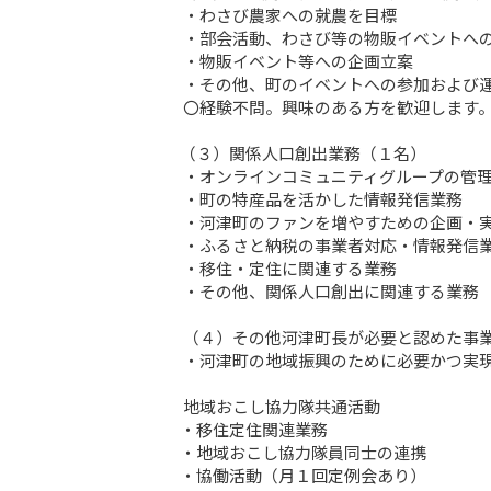
 ・わさび農家への就農を目標

 ・部会活動、わさび等の物販イベントへの参加

 ・物販イベント等への企画立案

 ・その他、町のイベントへの参加および運営補助

 〇経験不問。興味のある方を歓迎します。

（３）関係人口創出業務（１名）

 ・オンラインコミュニティグループの管理

 ・町の特産品を活かした情報発信業務

 ・河津町のファンを増やすための企画・実施業務

 ・ふるさと納税の事業者対応・情報発信業務

 ・移住・定住に関連する業務

 ・その他、関係人口創出に関連する業務

 （４）その他河津町長が必要と認めた事業

 ・河津町の地域振興のために必要かつ実現可能性のある事業について、候補者のプレゼンにより審査し決定します。

 地域おこし協力隊共通活動 

・移住定住関連業務

・地域おこし協力隊員同士の連携

・協働活動（月１回定例会あり） 
