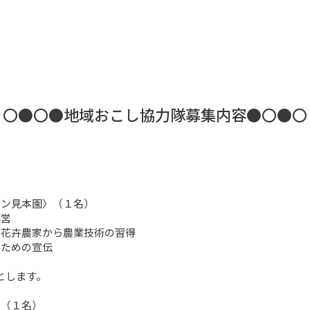
〇●〇●地域おこし協力隊募集内容●〇●〇
ン見本園〉（１名）

営

花卉農家から農業技術の習得

ための宣伝

とします。

（１名）
