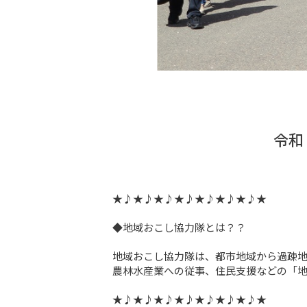
令和
★♪★♪★♪★♪★♪★♪★♪★

◆地域おこし協力隊とは？？

地域おこし協力隊は、都市地域から過疎地
農林水産業への従事、住民支援などの「地
★♪★♪★♪★♪★♪★♪★♪★
