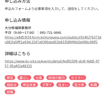
申し込み方法
申込みフォームより必要事項を入力して、送信をしてください。
申し込み情報
大分県福岡事務所
平日（9:00～17:00）：092-721-0041
https://a4d53f14.form.kintoneapp.com/public/c9140276373d
c681fa5fff1a434c1547a9390abd02b833589f40d3e096c06ff2
詳細はこちら
https://www.iju-oita.jp/events/detail/fed91509-dcdf-4dd5-97
57-95a4f2a46315
移住
暮らし
仕事
地域の魅力
セミナー
相談会
移住支援
子育て
住まい
空き家
転職
就職