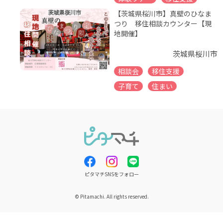
【茨城県桜川市】真壁のひなま
つり 移住相談カウンター【現
地開催】
茨城県桜川市
相談会
移住支援
子育て
住まい
ピタマチSNSをフォロー
© Pitamachi. All rights reserved.