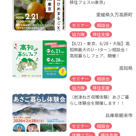
移住フェスin東京」
愛媛県久万高原町
セミナー
相談会
協力隊
移住支援
【6/21・東京、6/28・大阪】高
知県最大のU・Iターン相談会！
高知暮らしフェア、開催！
高知県
セミナー
相談会
協力隊
移住支援
（岩津ねぎ収穫体験）あさご暮
らし体験会を開催します！！
兵庫県朝来市
セミナー
相談会
体験ツアー
移住支援