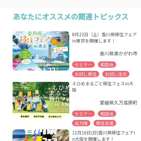
あなたにオススメの関連トピックス
8月22日（土）香川県移住フェア
in東京を開催します！
香川県東かがわ市
セミナー
相談会
お試し移住
お試し住宅
えひめまるごと移住フェスin大
阪
愛媛県久万高原町
セミナー
相談会
協力隊
移住支援
11月16日(日)香川県移住フェアi
n大阪を開催します！