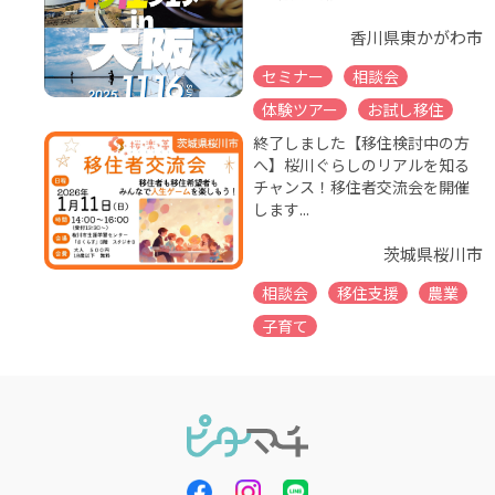
香川県東かがわ市
セミナー
相談会
体験ツアー
お試し移住
終了しました【移住検討中の方
へ】桜川ぐらしのリアルを知る
チャンス！移住者交流会を開催
します...
茨城県桜川市
相談会
移住支援
農業
子育て