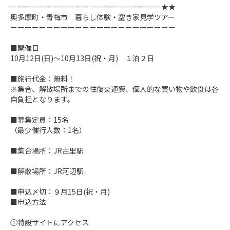
ーーーーーーーーーーーーーーーーーーーーー★★ 

奥多摩町・青梅市　暮らし体験・空き家見学ツアー 

ーーーーーーーーーーーーーーーーーーーーーーー

■開催日 

10月12日(日)～10月13日(祝・月)　１泊２日 

■旅行代金：無料！ 

※集合、解散場所までの往復交通費、個人的な買い物や飲食は各
自負担となります。 

■募集定員：15名 

（最少催行人数：1名） 

■集合場所：JR古里駅

■解散場所：JR河辺駅

■申込〆切：９月15日(祝・月)　

■申込方法

①特設サイトにアクセス
