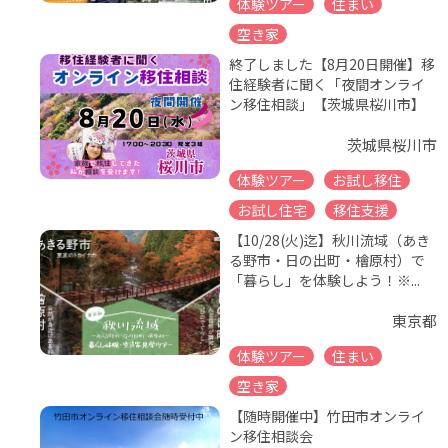
体験ツアー
住まい
空き家
終了しました【8月20日開催】移
住経験者に聞く「夜間オンライ
ン移住相談」【茨城県桜川市】
茨城県桜川市
体験ツアー
お試し移住
お試し住宅
移住支援
【10/28(火)迄】秋川流域（あき
る野市・日の出町・檜原村）で
「暮らし」を体験しよう！※...
東京都
体験ツアー
住まい
空き家
【随時開催中】竹田市オンライ
ン移住相談会