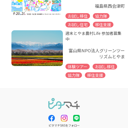
福島県西会津町
お試し移住
協力隊
お試し住宅
移住支援
週末とやま農村Life 参加者募集
中
富山県NPO法人グリーンツー
リズムとやま
体験ツアー
お試し移住
協力隊
移住支援
ピタマチSNSをフォロー