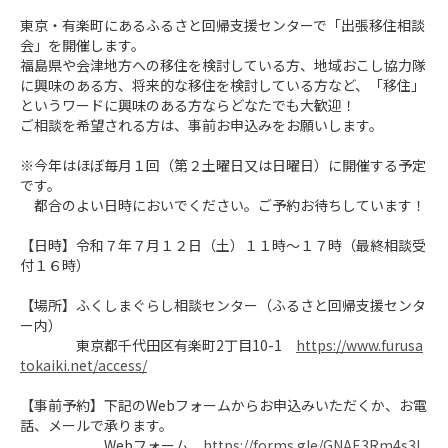
東京・有楽町にあるふるさと回帰支援センターで「出張移住相談
会」を開催します。

福島県や会津地方への移住を検討している方、地域おこし協力隊
に興味のある方、将来的な移住を検討している方など、「移住」
というワードに興味のある方ならどなたでも大歓迎！

ご相談を希望される方は、事前お申込みをお願いします。

※今年はほぼ毎月１回（第２土曜日又は日曜日）に開催する予定
です。

　都合のよい日時においでください。ご予約お待ちしています！

【日時】令和７年７月１２日（土）１１時～１７時（最終相談受
付１６時）

【場所】ふくしまぐらし相談センター（ふるさと回帰支援センタ
ー内）

　　　　東京都千代田区有楽町2丁目10-1　
https://www.furusa
tokaiki.net/access/
【事前予約】下記のWebフォームからお申込みいただくか、お電
話、メールで承ります。

　　　　　　Webフォーム　
https://forms.gle/GNAE3Rm4s3L