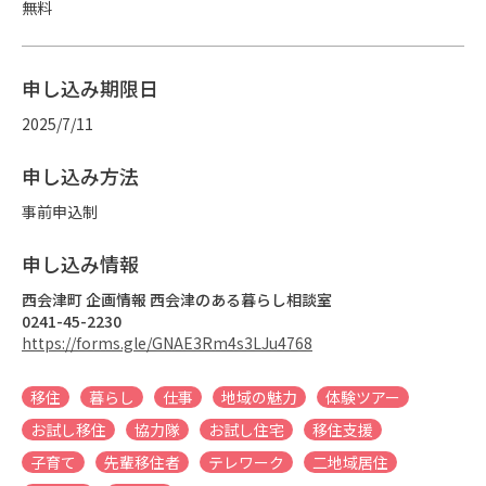
無料
申し込み期限日
2025/7/11
申し込み方法
事前申込制
申し込み情報
西会津町 企画情報 西会津のある暮らし相談室
0241-45-2230
https://forms.gle/GNAE3Rm4s3LJu4768
移住
暮らし
仕事
地域の魅力
体験ツアー
お試し移住
協力隊
お試し住宅
移住支援
子育て
先輩移住者
テレワーク
二地域居住