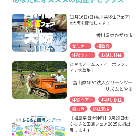
11月16日(日)香川県移住フェアi
n大阪を開催します！
香川県東かがわ市
セミナー
相談会
体験ツアー
お試し移住
とやまノームステイ ボランテ
ィア大募集！
富山県NPO法人グリーンツー
リズムとやま
体験ツアー
お試し移住
協力隊
移住支援
【福島県 西会津町】9月20日㈯
ふるさと回帰フェア2025に初出
展します！