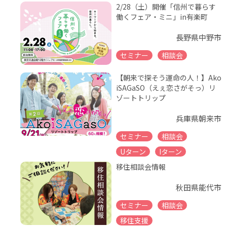
2/28（土）開催「信州で暮らす
働くフェア・ミニ」in有楽町
長野県中野市
セミナー
相談会
【朝来で探そう運命の人！】Ako
iSAGaSO（えぇ恋さがそっ）リ
ゾートトリップ
兵庫県朝来市
セミナー
相談会
Uターン
Iターン
移住相談会情報
秋田県能代市
セミナー
相談会
移住支援