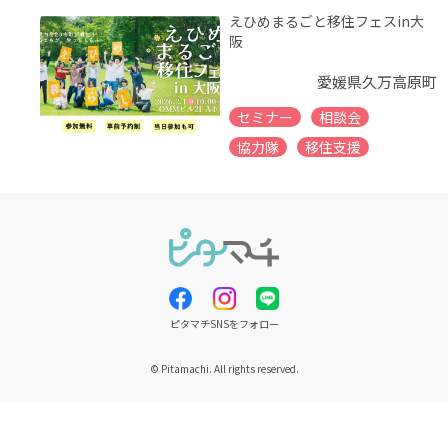
えひめまるごと移住フェスin大
阪
愛媛県久万高原町
セミナー
相談会
協力隊
移住支援
ピタマチSNSをフォロー
© Pitamachi. All rights reserved.