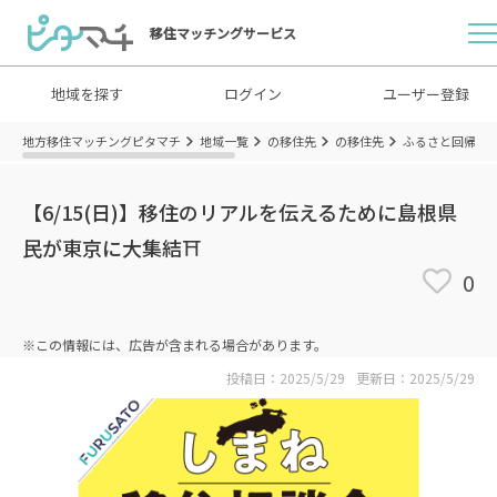
移住マッチングサービス
地域を探す
ログイン
ユーザー登録
地方移住マッチングピタマチ
地域一覧
の移住先
の移住先
ふるさと回帰支
【6/15(日)】移住のリアルを伝えるために島根県
民が東京に大集結⛩
0
※この情報には、広告が含まれる場合があります。
投稿日：2025/5/29
更新日：2025/5/29