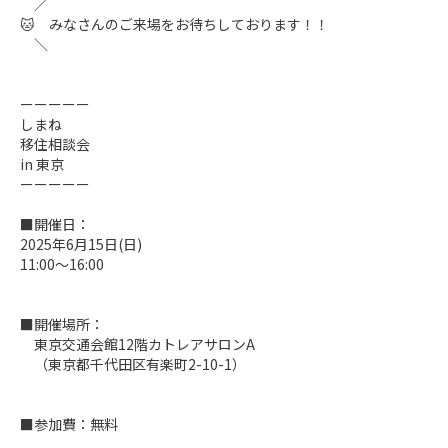
　／

🐱　みなさんのご来場をお待ちしております！！

　＼

ーーーーー

しまね

移住相談会

in 東京

ーーーーー

■開催日：

2025年6月15日(日)

11:00～16:00

■開催場所：

　東京交通会館12階カトレアサロンA

　（東京都千代田区有楽町2-10-1）

■参加費：無料
