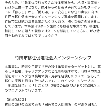
そのため、行政主体で行ってきた移住施策から、地域・事業所・
行政が三位一体となり、県外からの若者や子育て世帯をターゲッ
トに「暮らし」から「働く場」まで安心した移住の実現に向け、
竹田市移住促進社会人インターンシップ事業を展開しています。

竹田市には魅力ある企業がたくさんあり、様々な働きの場を創出
しています。本事業はUターン施策にも最善な事業です。移住を
検討している知人や親族でUターンを検討している方に、ぜひ活
用を勧めてみてはどうでしょうか？
竹田市移住促進社会人インターンシップ
本事業は、若者や子育て世帯の移住希望者をターゲットとし、暮
らしや転職、キャリアアップなど仕事を探す中で、地域や市内企
業をマッチングさせ職場体験・見学を経験したうえで、安心した
移住の実現を目指す取り組みです。このインターンシップは、
「地域体験型」と「しごと型」2種類の体験型があり2泊3日以上
のプログラムで行います。

【地域体験型】

移住の妨げの原因である「田舎での人間関係」の解消を図るた