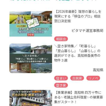
【2026年最新】理想の暮らしを
現実にする「移住のプロ」相談
窓口決定版
ピタマチ運営事務局
相談会
＼空き家特集／「町暮らし」
「里山暮らし」「山暮らし」の
選択ができる、高知県香美市の
物件３選
高知県
住まい
古民家
リノベ
空き家
【事業承継】高知県 四万十市に
ある✨老舗土佐料理屋✨の継業募
集がスタート！