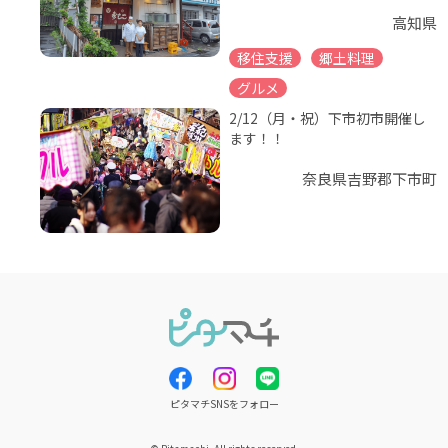
高知県
移住支援
郷土料理
グルメ
2/12（月・祝）下市初市開催し
ます！！
奈良県吉野郡下市町
ピタマチSNSをフォロー