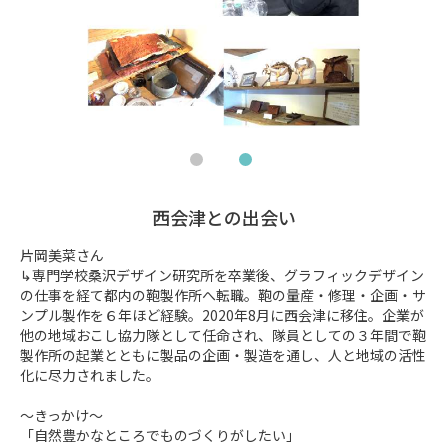
西会津との出会い
片岡美菜さん

↳専門学校桑沢デザイン研究所を卒業後、グラフィックデザイン
の仕事を経て都内の鞄製作所へ転職。鞄の量産・修理・企画・サ
ンプル製作を６年ほど経験。2020年8月に西会津に移住。企業が
他の地域おこし協力隊として任命され、隊員としての３年間で鞄
製作所の起業とともに製品の企画・製造を通し、人と地域の活性
化に尽力されました。

～きっかけ～

「自然豊かなところでものづくりがしたい」
