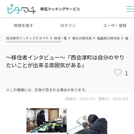
移住マッチングサービス
地域を探す
ログイン
ユーザー登録
地方移住マッチングピタマチ
地域一覧
東北の移住先
福島県の移住先
福島
～移住者インタビュー～「西会津町は自分のやり
たいことが出来る雰囲気がある」
1
※この情報には、広告が含まれる場合があります。
投稿日：2025/4/9
更新日：2025/4/9