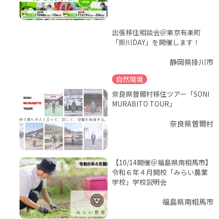
出張移住相談会＠東京有楽町
「掛川DAY」を開催します！
静岡県掛川市
自然環境
奈良県曽爾村移住ツアー「SONI
MURABITO TOUR」
奈良県曽爾村
【10/14開催＠福島県南相馬市】
令和６年４月開校「みらい農業
学校」学校説明会
福島県南相馬市