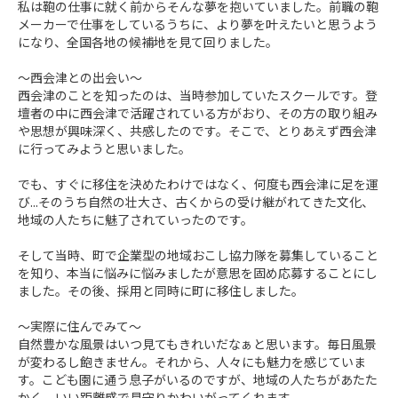
私は鞄の仕事に就く前からそんな夢を抱いていました。前職の鞄
メーカーで仕事をしているうちに、より夢を叶えたいと思うよう
になり、全国各地の候補地を見て回りました。

～西会津との出会い～

西会津のことを知ったのは、当時参加していたスクールです。登
壇者の中に西会津で活躍されている方がおり、その方の取り組み
や思想が興味深く、共感したのです。そこで、とりあえず西会津
に行ってみようと思いました。

でも、すぐに移住を決めたわけではなく、何度も西会津に足を運
び...そのうち自然の壮大さ、古くからの受け継がれてきた文化、
地域の人たちに魅了されていったのです。

そして当時、町で企業型の地域おこし協力隊を募集していること
を知り、本当に悩みに悩みましたが意思を固め応募することにし
ました。その後、採用と同時に町に移住しました。

～実際に住んでみて～

自然豊かな風景はいつ見てもきれいだなぁと思います。毎日風景
が変わるし飽きません。それから、人々にも魅力を感じていま
す。こども園に通う息子がいるのですが、地域の人たちがあたた
かく、いい距離感で見守りかわいがってくれます。
