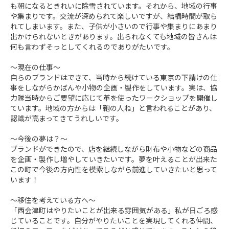
も朝になるときれいに除雪されています。それから、地域の行事
や集まりです。交流が深められて楽しいですが、結構時間が取ら
れてしまいます。また、子供が小さいので行事や集まりにあまり
出かけられないときがあります。出られなくても地域の皆さんは
何も言わずそっとしてくれるのでありがたいです。

～現在の仕事～

自らのブランドはできて、当時から続けている東京の下請けの仕
事をしながらかばんや小物の企画・製作をしています。実は、協
力隊当時からご要望に応じて革を使ったワークショップを開催し
ています。地域の方からは「鞄の人ね」と言われることがあり、
認識が高まってきてうれしいです。

～今後の夢は？～

ブランドができたので、店を継続しながら財布や小物などの商品
を企画・製作し増やしていきたいです。夢を叶えることが出来た
この町で今後の方向性を模索しながら前進していきたいと思って
います！

～移住を考えている方へ～

「西会津町はやりたいことが出来る雰囲気がある」私が日ごろ感
じていることです。自分がやりたいことを実現してくれる仲間、