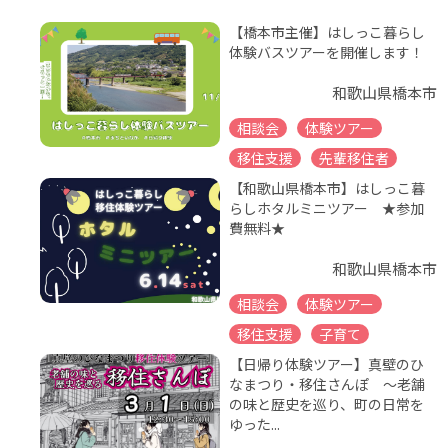
【橋本市主催】はしっこ暮らし
体験バスツアーを開催します！
和歌山県橋本市
相談会
体験ツアー
移住支援
先輩移住者
【和歌山県橋本市】はしっこ暮
らしホタルミニツアー ★参加
費無料★
和歌山県橋本市
相談会
体験ツアー
移住支援
子育て
【日帰り体験ツアー】真壁のひ
なまつり・移住さんぽ ～老舗
の味と歴史を巡り、町の日常を
ゆった...