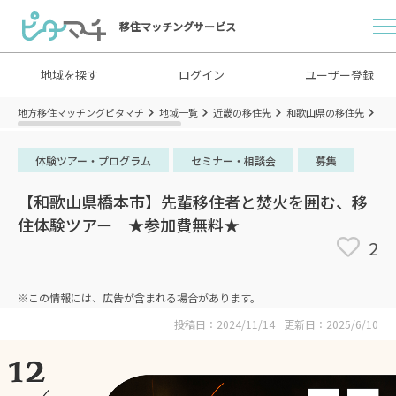
移住マッチングサービス
地域を探す
ログイン
ユーザー登録
地方移住マッチングピタマチ
地域一覧
近畿の移住先
和歌山県の移住先
和
体験ツアー・プログラム
セミナー・相談会
募集
【和歌山県橋本市】先輩移住者と焚火を囲む、移
住体験ツアー ★参加費無料★
2
※この情報には、広告が含まれる場合があります。
投稿日：2024/11/14
更新日：2025/6/10