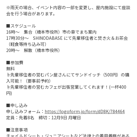
※雨天の場合、イベント内容の一部を変更し、屋内施設にて座談
会を行う場合があります。

■スケジュール

16時～　集合（橋本市役所）市の車でまち案内

17時30分～　SHINODABASE にて先輩移住者と焚き火＆お茶会
（軽食等持ち込み可）

20時～　解散（橋本市役所）

■参加費

無料

☝先輩移住者の営むパン屋さんにてサンドイッチ（500円）の購
入可能！（要事前予約）

☝先輩移住者の営むカフェが出張営業してくれます！(一杯400
円)

■申し込み

申し込みフォーム：
https://logoform.jp/form/dD8K/784464
定員：先着8名　締切：12月9日 月曜日

■注意事項

チャイルドシート・ジュニアシートなど法律上の着用義務がある