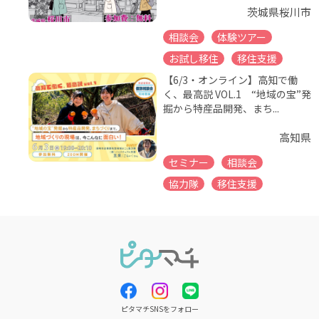
茨城県桜川市
相談会
体験ツアー
お試し移住
移住支援
【6/3・オンライン】高知で働
く、最高説 VOL.1 “地域の宝”発
掘から特産品開発、まち...
高知県
セミナー
相談会
協力隊
移住支援
ピタマチSNSをフォロー