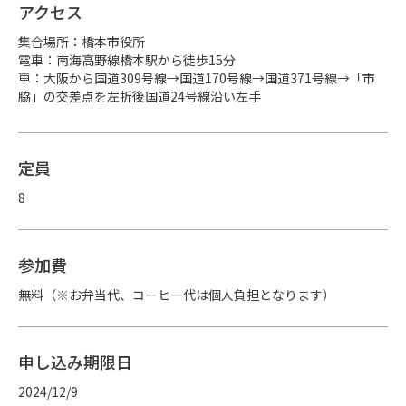
アクセス
集合場所：橋本市役所

電車：南海高野線橋本駅から徒歩15分

車：大阪から国道309号線→国道170号線→国道371号線→「市
脇」の交差点を左折後国道24号線沿い左手
定員
8
参加費
無料（※お弁当代、コーヒー代は個人負担となります）
申し込み期限日
2024/12/9