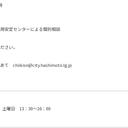
用安定センターによる個別相談

ださい。

isn@city.hashimoto.lg.jp
日　土曜日　13：30～16：00