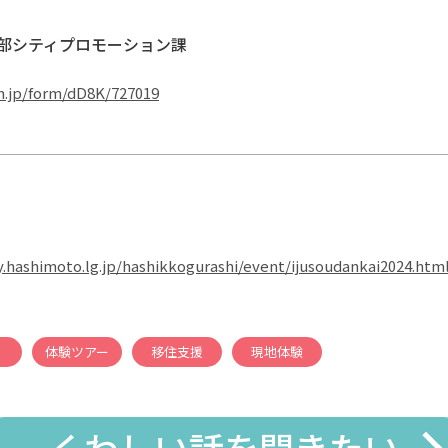
部シティプロモーション課
m.jp/form/dD8K/727019
y.hashimoto.lg.jp/hashikkogurashi/event/ijusoudankai2024.htm
体験ツアー
移住支援
現地体験
くわしい話を聞きたい