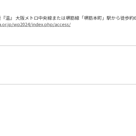
za.or.jp/wp2024/index.php/access/