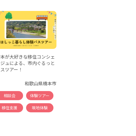
橋本が大好きな移住コンシェ
ルジュによる、市内ぐるっと
バスツアー！
和歌山県橋本市
相談会
体験ツアー
移住支援
現地体験