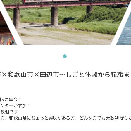
市×和歌山市×田辺市～しごと体験から転職ま
に集合！ 

ターが参加！ 

迎です！ 

方、和歌山県にちょっと興味がある方、どんな方でも大歓迎 ぜひ