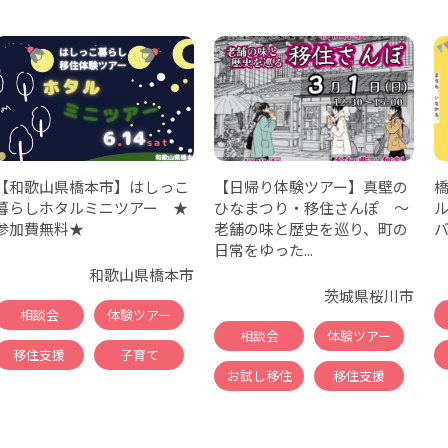
【和歌山県橋本市】はしっこ
【日帰り体験ツアー】真壁の
暮らしホタルミニツアー ★
ひなまつり・移住さんぽ ～
参加費無料★
老舗の味と歴史を巡り、町の
日常をゆった...
和歌山県橋本市
茨城県桜川市
相談会
体験ツアー
相談会
体験ツアー
移住支援
子育て
お試し移住
移住支援