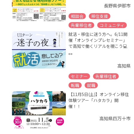
長野県伊那市
相談会
移住支援
先輩移住者
コミュニティ
就活・移住に迷う方へ。6/11開
催「オンラインプレセミナー」
で高知で働くリアルを覗こう💻
👀
高知県
セミナー
先輩移住者
転職
就職
【11月5日(土)】オンライン移住
体験ツアー「ハタカラ」開
催！！
高知県四万十市