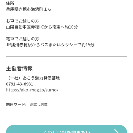
住所

兵庫県赤穂市海浜町１６

お車でお越しの方

山陽自動車道赤穂I.Cから南東へ約10分

電車でお越しの方

JR播州赤穂駅からバスまたはタクシーで約15分
主催者情報
（一社）あこう魅力発信基地
0791-43-6931
https://ako-mag.jp/sumo/
関連ワード:
お試し居住
くわしい話を聞きたい