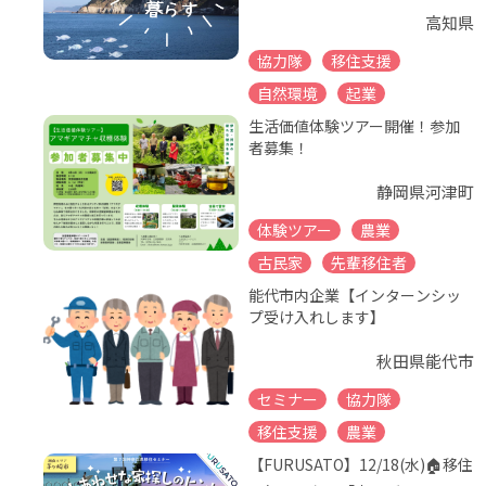
高知県
協力隊
移住支援
自然環境
起業
生活価値体験ツアー開催！参加
者募集！
静岡県河津町
体験ツアー
農業
古民家
先輩移住者
能代市内企業【インターンシッ
プ受け入れします】
秋田県能代市
セミナー
協力隊
移住支援
農業
【FURUSATO】12/18(水)🏠移住