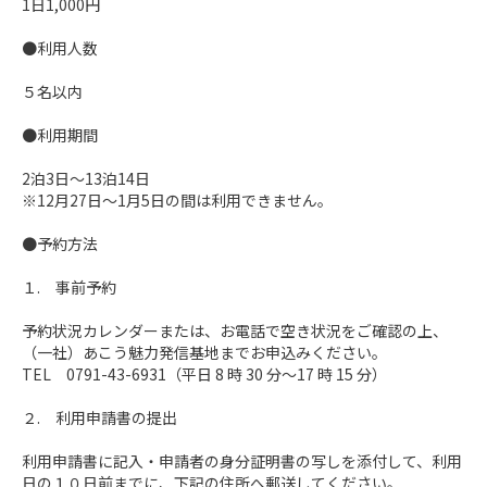
1日1,000円

●利用人数

５名以内

●利用期間　

2泊3日～13泊14日

※12月27日～1月5日の間は利用できません。

●予約方法

１.　事前予約

予約状況カレンダーまたは、お電話で空き状況をご確認の上、
（一社）あこう魅力発信基地までお申込みください。

TEL　0791-43-6931（平日 8 時 30 分～17 時 15 分） 

２.　利用申請書の提出

利用申請書に記入・申請者の身分証明書の写しを添付して、利用
日の１０日前までに、下記の住所へ郵送してください。 
