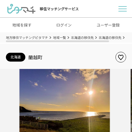
移住マッチングサービス
地域を探す
ログイン
ユーザー登録
地方移住マッチングピタマチ
地域一覧
北海道の移住先
北海道の移住先
北
蘭越町
北海道