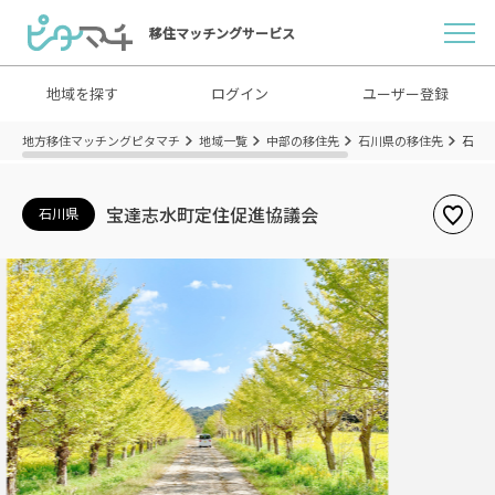
移住マッチングサービス
地域を探す
ログイン
ユーザー登録
地方移住マッチングピタマチ
地域一覧
中部の移住先
石川県の移住先
石川
宝達志水町定住促進協議会
石川県