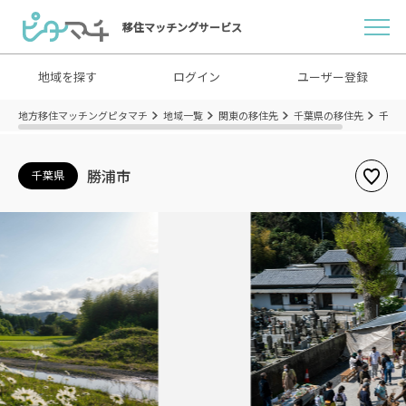
移住マッチングサービス
地域を探す
ログイン
ユーザー登録
地方移住マッチングピタマチ
地域一覧
関東の移住先
千葉県の移住先
千葉
勝浦市
千葉県