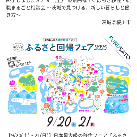
終了しました８／９ （土） 東京開催！いばらき移住・転
職まるごと相談会 ～茨城で見つける、新しい暮らしと働
き方～
茨城県桜川市
【9/20(土)・21(日)】日本最大級の移住フェア「ふるさ