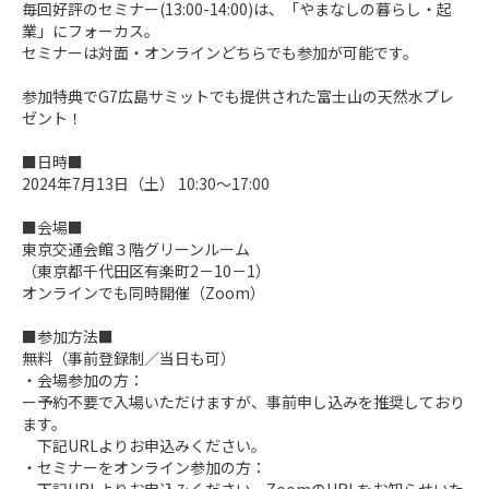
毎回好評のセミナー(13:00-14:00)は、「やまなしの暮らし・起
業」にフォーカス。

セミナーは対面・オンラインどちらでも参加が可能です。

参加特典でG7広島サミットでも提供された富士山の天然水プレ
ゼント！

■日時■

2024年7月13日（土） 10:30～17:00

■会場■

東京交通会館３階グリーンルーム

（東京都千代田区有楽町2－10－1）

オンラインでも同時開催（Zoom）

■参加方法■

無料（事前登録制／当日も可）

・会場参加の方：

ー予約不要で入場いただけますが、事前申し込みを推奨しており
ます。

　下記URLよりお申込みください。

・セミナーをオンライン参加の方：
