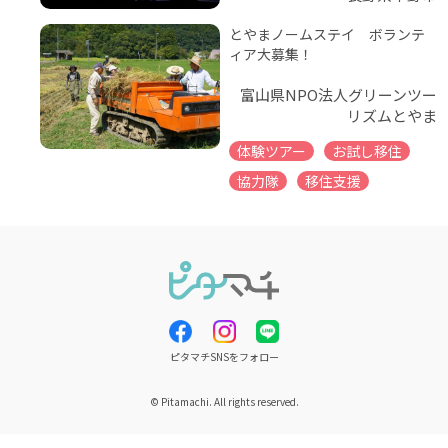
とやまノームステイ ボランテ
ィア大募集！
富山県NPO法人グリーンツー
リズムとやま
体験ツアー
お試し移住
協力隊
移住支援
ピタマチSNSをフォロー
© Pitamachi. All rights reserved.