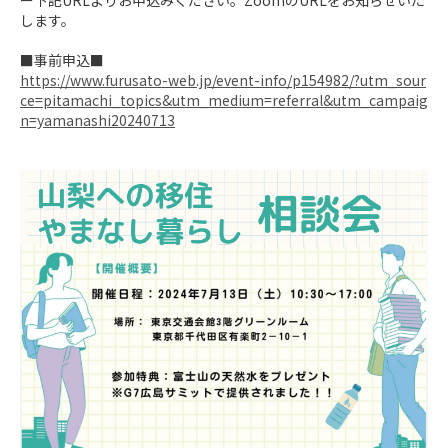
ー下記URLよりお申込みください。ZoomのURLをお知らせいた
します。

https://www.furusato-web.jp/event-info/p154982/?utm_sour
ce=pitamachi_topics&utm_medium=referral&utm_campaig
n=yamanashi20240713