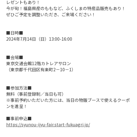
レゼントもあり！

今が旬！福島県産のももなど、ふくしまの特産品販売もあり！

ぜひご予定を調整いただき、ご来場ください！

■日時■

2024年7月14日（日）13:00-16:00

■会場■

東京交通会館12階カトレアサロン

（東京都千代田区有楽町2－10－1）

■参加方法■

無料（事前登録制／当日も可）

※事前予約いただいた方には、当日の物販ブースで使えるクーポ
ンを進呈！

https://syunou-ijyu-fair.start-fukuagri.jp/