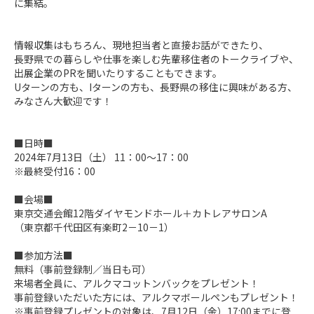
に集結。

情報収集はもちろん、現地担当者と直接お話ができたり、

長野県での暮らしや仕事を楽しむ先輩移住者のトークライブや、
出展企業のPRを聞いたりすることもできます。

Uターンの方も、Iターンの方も、長野県の移住に興味がある方、
みなさん大歓迎です！

■日時■

2024年7月13日（土） 11：00～17：00

※最終受付16：00

■会場■

東京交通会館12階ダイヤモンドホール＋カトレアサロンA

（東京都千代田区有楽町2－10－1）

■参加方法■

無料（事前登録制／当日も可）

来場者全員に、アルクマコットンバックをプレゼント！

事前登録いただいた方には、アルクマボールペンもプレゼント！

※事前登録プレゼントの対象は、7月12日（金）17:00までに登