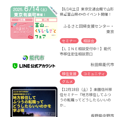
【6/14(土)】東京交通会館で山形
県🍒富山県🐟のイベント開催！
ふるさと回帰支援センター・
東京
セミナー
相談会
【ＬＩＮＥ相談受付中！】能代
市移住定住相談窓口
秋田県能代市
移住支援
コミュニティ
グルメ
【12月18日（土）】楽園信州移
住セミナー『地方移住してふつ
うの転職ってどうしたらいいの
か...
長野県中野市