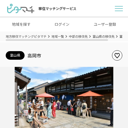
移住マッチングサービス
地域を探す
ログイン
ユーザー登録
地方移住マッチングピタマチ
地域一覧
中部の移住先
富山県の移住先
富山
高岡市
富山県